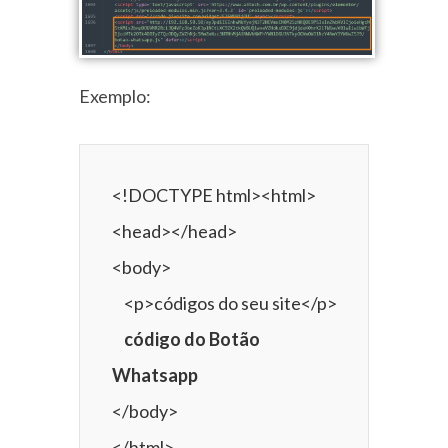
Exemplo:
<!DOCTYPE html><html>

<head></head>

<body>

    código do Botão 
Whatsapp
</body>
