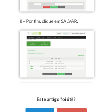
8 – Por fim, clique em SALVAR.
Este artigo foi útil?