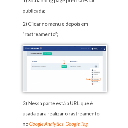
1) Sua landing page precisa estar
publicada;
2) Clicar no menu e depois em
“rastreamento”;
3) Nessa parte está a URL que é
usada para realizar o rastreamento
no
Google Analytics
,
Google Tag