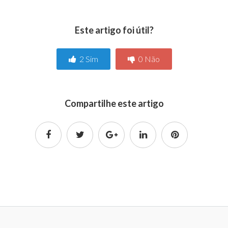
Este artigo foi útil?
2
Sim
0
Não
Compartilhe este artigo